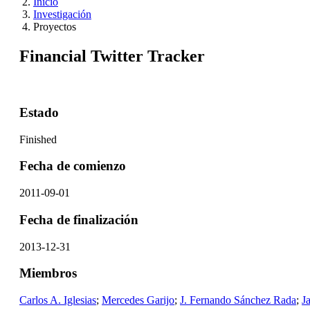
Inicio
Investigación
Proyectos
Financial Twitter Tracker
Estado
Finished
Fecha de comienzo
2011-09-01
Fecha de finalización
2013-12-31
Miembros
Carlos A. Iglesias
;
Mercedes Garijo
;
J. Fernando Sánchez Rada
;
J