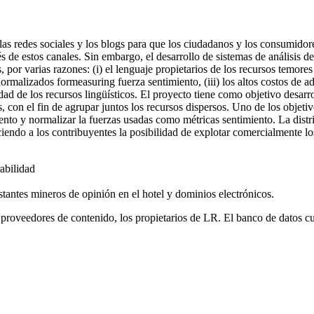
las redes sociales y los blogs para que los ciudadanos y los consumido
s de estos canales. Sin embargo, el desarrollo de sistemas de análisis de
, por varias razones: (i) el lenguaje propietarios de los recursos temores
alizados formeasuring fuerza sentimiento, (iii) los altos costos de adap
ilidad de los recursos lingüísticos. El proyecto tiene como objetivo desa
es, con el fin de agrupar juntos los recursos dispersos. Uno de los objet
ento y normalizar la fuerzas usadas como métricas sentimiento. La distri
do a los contribuyentes la posibilidad de explotar comercialmente los
abilidad
stantes mineros de opinión en el hotel y dominios electrónicos.
 proveedores de contenido, los propietarios de LR. El banco de datos cu