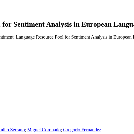
 for Sentiment Analysis in European Langu
milio Serrano
;
Miguel Coronado
;
Gregorio Fernández