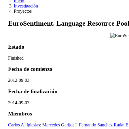
Inicio
Investigación
Proyectos
EuroSentiment. Language Resource Pool
Estado
Finished
Fecha de comienzo
2012-09-03
Fecha de finalización
2014-09-03
Miembros
Carlos A. Iglesias
;
Mercedes Garijo
;
J. Fernando Sánchez Rada
;
E