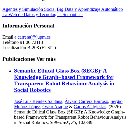
Agentes y Simulación Social
Big Data y Aprendizaje Automático
La Web de Datos y Tecnologías Semánticas
Información Personal
Email
a.carrera(@)upm.es
Teléfono
91 06 72113
Localización
B-208 (ETSIT)
Publicaciones
Ver más
Semantic Ethical Glass Box (SEGB): A
Knowledge Graph–based Framework for
Transparent Robot Behaviour Analysis in
Social Robotics
José Luis Benítez Santana
,
Álvaro Carrera Barroso
,
Sergio
Muñoz López
,
Oscar Araque
&
Carlos A. Iglesias
. (2026).
Semantic Ethical Glass Box (SEGB): A Knowledge Graph–
based Framework for Transparent Robot Behaviour Analysis
in Social Robotics.
SoftwareX
,
35
, 102849.