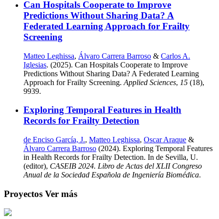
Can Hospitals Cooperate to Improve
Predictions Without Sharing Data? A
Federated Learning Approach for Frailty
Screening
Matteo Leghissa
,
Álvaro Carrera Barroso
&
Carlos A.
Iglesias
. (2025). Can Hospitals Cooperate to Improve
Predictions Without Sharing Data? A Federated Learning
Approach for Frailty Screening.
Applied Sciences
,
15
(18),
9939.
Exploring Temporal Features in Health
Records for Frailty Detection
de Enciso García, J.
,
Matteo Leghissa
,
Oscar Araque
&
Álvaro Carrera Barroso
(2024). Exploring Temporal Features
in Health Records for Frailty Detection. In de Sevilla, U.
(editor),
CASEIB 2024. Libro de Actas del XLII Congreso
Anual de la Sociedad Española de Ingeniería Biomédica
.
Proyectos
Ver más