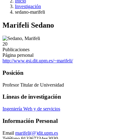
Inicio
Investigación
sedano-marifeli
Marifeli Sedano
20
Publicaciones
Página personal
http://www.gsi.dit.upm.es/~marifeli/
Posición
Profesor Titular de Universidad
Líneas de investigación
Ingeniería Web y de servicios
Información Personal
Email
marifeli(@)dit.upm.es
Teléfono
913367234ex3030