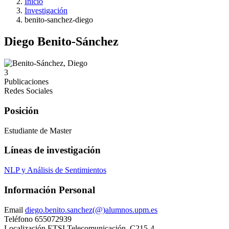
Inicio
Investigación
benito-sanchez-diego
Diego Benito-Sánchez
3
Publicaciones
Redes Sociales
Posición
Estudiante de Master
Líneas de investigación
NLP y Análisis de Sentimientos
Información Personal
Email
diego.benito.sanchez(@)alumnos.upm.es
Teléfono
655072939
Localización
ETSI Telecomunicación. C215-4