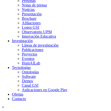
Personas
Notas de prensa
Noticias
Presentación
Brochure
Afiliaciones
Logos GSI
Observatorio UPM
Innovación Educativa
Investigación
Líneas de investigación
Publicaciones
Proyectos
Eventos
HumAILab
Tecnologías
Ontologías
Software
Demos
Canal GSI
Aplicaciones en Google Play
Ofertas
Contacto
×