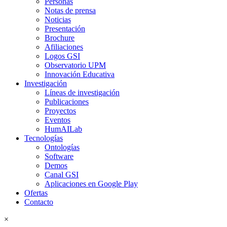
Personas
Notas de prensa
Noticias
Presentación
Brochure
Afiliaciones
Logos GSI
Observatorio UPM
Innovación Educativa
Investigación
Líneas de investigación
Publicaciones
Proyectos
Eventos
HumAILab
Tecnologías
Ontologías
Software
Demos
Canal GSI
Aplicaciones en Google Play
Ofertas
Contacto
×