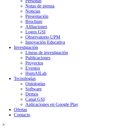
Personas
Notas de prensa
Noticias
Presentación
Brochure
Afiliaciones
Logos GSI
Observatorio UPM
Innovación Educativa
Investigación
Líneas de investigación
Publicaciones
Proyectos
Eventos
HumAILab
Tecnologías
Ontologías
Software
Demos
Canal GSI
Aplicaciones en Google Play
Ofertas
Contacto
×