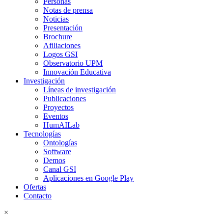
Personas
Notas de prensa
Noticias
Presentación
Brochure
Afiliaciones
Logos GSI
Observatorio UPM
Innovación Educativa
Investigación
Líneas de investigación
Publicaciones
Proyectos
Eventos
HumAILab
Tecnologías
Ontologías
Software
Demos
Canal GSI
Aplicaciones en Google Play
Ofertas
Contacto
×