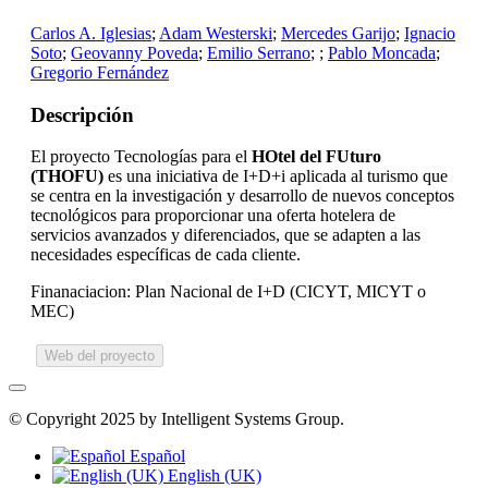
Carlos A. Iglesias
;
Adam Westerski
;
Mercedes Garijo
;
Ignacio
Soto
;
Geovanny Poveda
;
Emilio Serrano
;
;
Pablo Moncada
;
Gregorio Fernández
Descripción
El proyecto Tecnologías para el
HOtel del FUturo
(THOFU)
es una iniciativa de I+D+i aplicada al turismo que
se centra en la investigación y desarrollo de nuevos conceptos
tecnológicos para proporcionar una oferta hotelera de
servicios avanzados y diferenciados, que se adapten a las
necesidades específicas de cada cliente.
Finanaciacion: Plan Nacional de I+D (CICYT, MICYT o
MEC)
Web del proyecto
© Copyright 2025 by Intelligent Systems Group.
Español
English (UK)