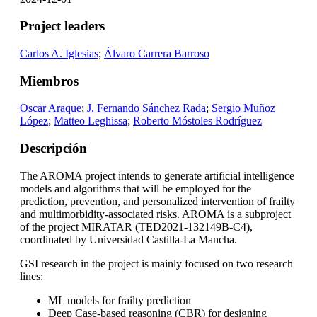
Project leaders
Carlos A. Iglesias
;
Álvaro Carrera Barroso
Miembros
Oscar Araque
;
J. Fernando Sánchez Rada
;
Sergio Muñoz
López
;
Matteo Leghissa
;
Roberto Móstoles Rodríguez
Descripción
The AROMA project intends to generate artificial intelligence
models and algorithms that will be employed for the
prediction, prevention, and personalized intervention of frailty
and multimorbidity-associated risks. AROMA is a subproject
of the project MIRATAR (TED2021-132149B-C4),
coordinated by Universidad Castilla-La Mancha.
GSI research in the project is mainly focused on two research
lines:
ML models for frailty prediction
Deep Case-based reasoning (CBR) for designing