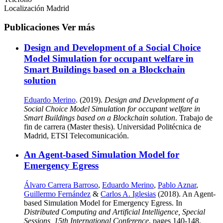
Localización
Madrid
Publicaciones
Ver más
Design and Development of a Social Choice
Model Simulation for occupant welfare in
Smart Buildings based on a Blockchain
solution
Eduardo Merino
. (2019).
Design and Development of a
Social Choice Model Simulation for occupant welfare in
Smart Buildings based on a Blockchain solution
. Trabajo de
fin de carrera (Master thesis). Universidad Politécnica de
Madrid, ETSI Telecomunicación.
An Agent-based Simulation Model for
Emergency Egress
Álvaro Carrera Barroso
,
Eduardo Merino
,
Pablo Aznar
,
Guillermo Fernández
&
Carlos A. Iglesias
(2018). An Agent-
based Simulation Model for Emergency Egress. In
Distributed Computing and Artificial Intelligence, Special
Sessions, 15th International Conference
, pages 140-148.