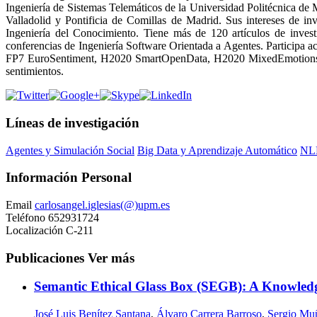
Ingeniería de Sistemas Telemáticos de la Universidad Politécnica d
Valladolid y Pontificia de Comillas de Madrid. Sus intereses de in
Ingeniería del Conocimiento. Tiene más de 120 artículos de invest
conferencias de Ingeniería Software Orientada a Agentes. Participa 
FP7 EuroSentiment, H2020 SmartOpenData, H2020 MixedEmotions y H2
sentimientos.
Líneas de investigación
Agentes y Simulación Social
Big Data y Aprendizaje Automático
NLP
Información Personal
Email
carlosangel.iglesias(@)upm.es
Teléfono
652931724
Localización
C-211
Publicaciones
Ver más
Semantic Ethical Glass Box (SEGB): A Knowled
José Luis Benítez Santana
,
Álvaro Carrera Barroso
,
Sergio Mu