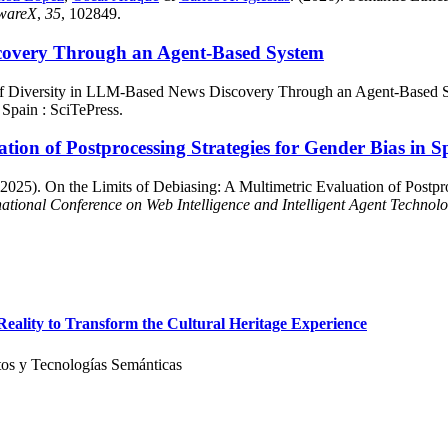
twareX
,
35
, 102849.
scovery Through an Agent-Based System
of Diversity in LLM-Based News Discovery Through an Agent-Based 
 Spain : SciTePress.
ation of Postprocessing Strategies for Gender Bias in
2025). On the Limits of Debiasing: A Multimetric Evaluation of Postpro
ational Conference on Web Intelligence and Intelligent Agent Technol
ality to Transform the Cultural Heritage Experience
os y Tecnologías Semánticas