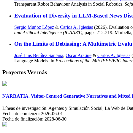
Transparent Robot Behaviour Analysis in Social Robotics.
Sof
Evaluation of Diversity in LLM-Based News Di
Sergio Muñoz López
&
Carlos A. Iglesias
(2026). Evaluation 
and Artificial Intelligence (ICAART)
, pages 212-219. Marbella,
On the Limits of Debiasing: A Multimetric Evalu
José Luis Benítez Santana
,
Oscar Araque
&
Carlos A. Iglesias
(
Language Models. In
Proceedings of the 24th IEEE/WIC Intern
Proyectos
Ver más
NARRATIA. Visitor-Centred Generative Narratives and Mixed Re
Líneas de investigación:
Agentes y Simulación Social, La Web de Dat
Fecha de comienzo:
2026-06-01
Fecha de finalización:
2028-06-30