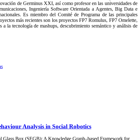
novación de Germinus XXI, así como profesor en las universidades de
comunicaciones, Ingeniería Software Orientada a Agentes, Big Data e
ernacionales. Es miembro del Comité de Programa de las principales
proyectos más recientes son los proyectos FP7 Romulus, FP7 Omelette,
 la tecnología de mashups, descubrimiento semántico y análisis de
as
viour Analysis in Social Robotics
ical Glass Box (SEGB): A Knowledge Graph–based Framework for