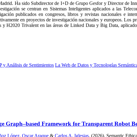
e Madrid. Ha sido Subdirector de I+D de Grupo Gesfor y Director de In
vestigación se centran en Sistemas Inteligentes aplicados a las Tele
igación publicados en congresos, libros y revistas nacionales e int
activamente en proyectos de investigación nacionales y europeos. Los 
020 Trivalent en las áreas de Linked Data y Big Data, aplicados a
 y Análisis de Sentimientos
La Web de Datos y Tecnologías Semántic
ge Graph–based Framework for Transparent Robot Beha
ñoz López
,
Oscar Araque
&
Carlos A. Iglesias
. (2026). Semantic Eth