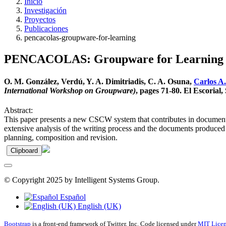
Inicio
Investigación
Proyectos
Publicaciones
pencacolas-groupware-for-learning
PENCACOLAS: Groupware for Learning
O. M. González, Verdú, Y. A. Dimitriadis, C. A. Osuna,
Carlos A.
International Workshop on Groupware)
, pages 71-80. El Escorial
Abstract:
This paper presents a new CSCW system that contributes in document 
extensive analysis of the writing process and the documents produced
planning, composition and revision.
Clipboard
© Copyright 2025 by Intelligent Systems Group.
Español
English (UK)
Bootstrap
is a front-end framework of Twitter, Inc. Code licensed under
MIT Licen