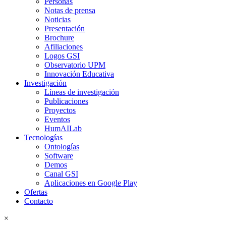
Personas
Notas de prensa
Noticias
Presentación
Brochure
Afiliaciones
Logos GSI
Observatorio UPM
Innovación Educativa
Investigación
Líneas de investigación
Publicaciones
Proyectos
Eventos
HumAILab
Tecnologías
Ontologías
Software
Demos
Canal GSI
Aplicaciones en Google Play
Ofertas
Contacto
×