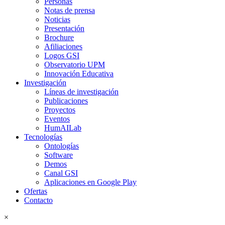
Personas
Notas de prensa
Noticias
Presentación
Brochure
Afiliaciones
Logos GSI
Observatorio UPM
Innovación Educativa
Investigación
Líneas de investigación
Publicaciones
Proyectos
Eventos
HumAILab
Tecnologías
Ontologías
Software
Demos
Canal GSI
Aplicaciones en Google Play
Ofertas
Contacto
×