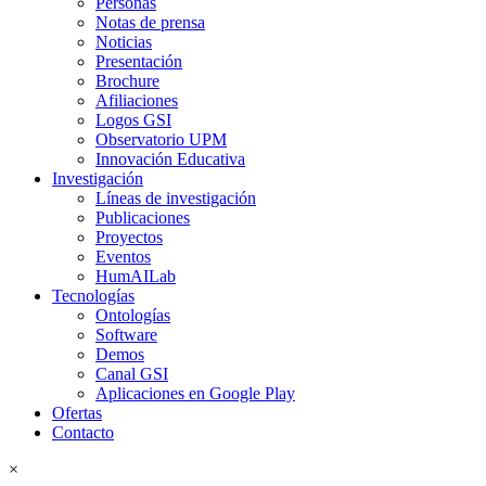
Personas
Notas de prensa
Noticias
Presentación
Brochure
Afiliaciones
Logos GSI
Observatorio UPM
Innovación Educativa
Investigación
Líneas de investigación
Publicaciones
Proyectos
Eventos
HumAILab
Tecnologías
Ontologías
Software
Demos
Canal GSI
Aplicaciones en Google Play
Ofertas
Contacto
×