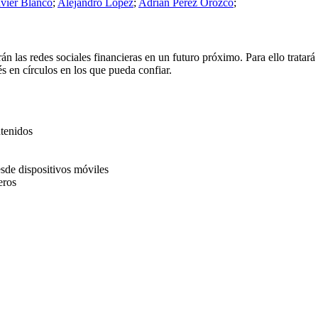
avier Blanco
;
Alejandro López
;
Adrián Pérez Orozco
;
rán las redes sociales financieras en un futuro próximo. Para ello tratará
és en círculos en los que pueda confiar.
tenidos
esde dispositivos móviles
eros