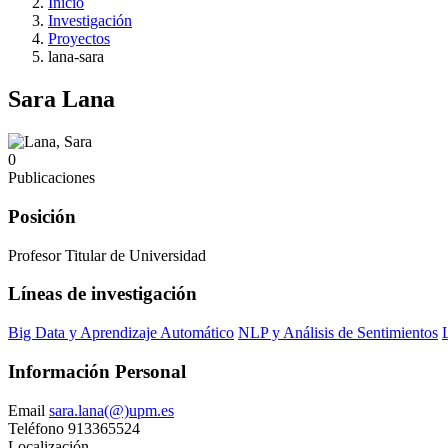
Inicio
Investigación
Proyectos
lana-sara
Sara Lana
0
Publicaciones
Posición
Profesor Titular de Universidad
Líneas de investigación
Big Data y Aprendizaje Automático
NLP y Análisis de Sentimientos
Información Personal
Email
sara.lana(@)upm.es
Teléfono
913365524
Localización