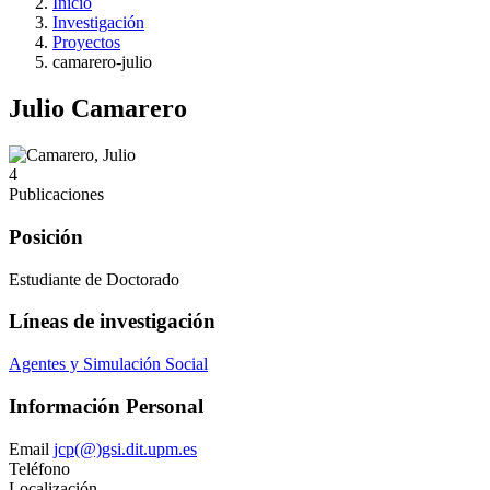
Inicio
Investigación
Proyectos
camarero-julio
Julio Camarero
4
Publicaciones
Posición
Estudiante de Doctorado
Líneas de investigación
Agentes y Simulación Social
Información Personal
Email
jcp(@)gsi.dit.upm.es
Teléfono
Localización