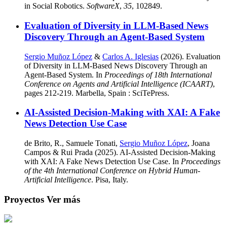
in Social Robotics.
SoftwareX
,
35
, 102849.
Evaluation of Diversity in LLM-Based News
Discovery Through an Agent-Based System
Sergio Muñoz López
&
Carlos A. Iglesias
(2026). Evaluation
of Diversity in LLM-Based News Discovery Through an
Agent-Based System. In
Proceedings of 18th International
Conference on Agents and Artificial Intelligence (ICAART)
,
pages 212-219. Marbella, Spain : SciTePress.
AI-Assisted Decision-Making with XAI: A Fake
News Detection Use Case
de Brito, R., Samuele Tonati,
Sergio Muñoz López
, Joana
Campos & Rui Prada (2025). AI-Assisted Decision-Making
with XAI: A Fake News Detection Use Case. In
Proceedings
of the 4th International Conference on Hybrid Human-
Artificial Intelligence
. Pisa, Italy.
Proyectos
Ver más