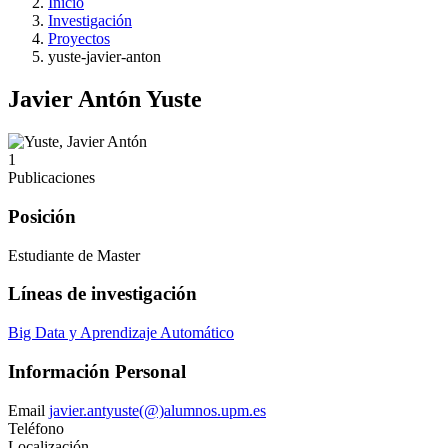
Inicio
Investigación
Proyectos
yuste-javier-anton
Javier Antón Yuste
1
Publicaciones
Posición
Estudiante de Master
Líneas de investigación
Big Data y Aprendizaje Automático
Información Personal
Email
javier.antyuste(@)alumnos.upm.es
Teléfono
Localización