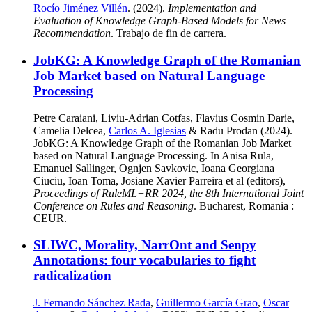
Rocío Jiménez Villén
. (2024).
Implementation and
Evaluation of Knowledge Graph-Based Models for News
Recommendation
. Trabajo de fin de carrera.
JobKG: A Knowledge Graph of the Romanian
Job Market based on Natural Language
Processing
Petre Caraiani, Liviu-Adrian Cotfas, Flavius Cosmin Darie,
Camelia Delcea,
Carlos A. Iglesias
& Radu Prodan (2024).
JobKG: A Knowledge Graph of the Romanian Job Market
based on Natural Language Processing. In Anisa Rula,
Emanuel Sallinger, Ognjen Savkovic, Ioana Georgiana
Ciuciu, Ioan Toma, Josiane Xavier Parreira et al (editors),
Proceedings of RuleML+RR 2024, the 8th International Joint
Conference on Rules and Reasoning
. Bucharest, Romania :
CEUR.
SLIWC, Morality, NarrOnt and Senpy
Annotations: four vocabularies to fight
radicalization
J. Fernando Sánchez Rada
,
Guillermo García Grao
,
Oscar