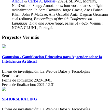
Araque
&
Carlos A. Iglesias
(2023). SLIWC, Morality,
NarrOnt and Senpy Annotations: four vocabularies to fight
radicalization. In Sara Carvalho, Jorge Gracia, Anas Fahad
Khan, John P. McCrae, Ana Ostroški Anić, Dagmar Gromann
et al (editors),
Proceedings of the 4th Conference on
Language, Data and Knowledge
, pages 617-626. Vienna :
NOVA CLUNL, Portugal.
Proyectos
Ver más
Gamusino - Gamificación Educativa para Aprender sobre la
Inteligencia Artificial
Líneas de investigación:
La Web de Datos y Tecnologías
Semánticas
Fecha de comienzo:
2020-10-01
Fecha de finalización:
2021-12-31
SI-HORSERACING
Líneas de investigación:
La Web de Datos y Tecnologías