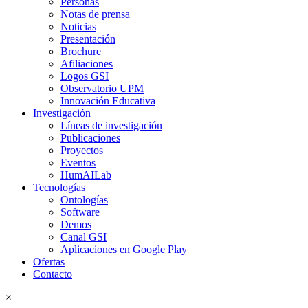
Personas
Notas de prensa
Noticias
Presentación
Brochure
Afiliaciones
Logos GSI
Observatorio UPM
Innovación Educativa
Investigación
Líneas de investigación
Publicaciones
Proyectos
Eventos
HumAILab
Tecnologías
Ontologías
Software
Demos
Canal GSI
Aplicaciones en Google Play
Ofertas
Contacto
×