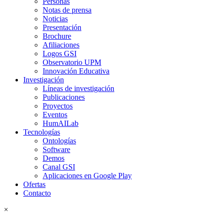
Personas
Notas de prensa
Noticias
Presentación
Brochure
Afiliaciones
Logos GSI
Observatorio UPM
Innovación Educativa
Investigación
Líneas de investigación
Publicaciones
Proyectos
Eventos
HumAILab
Tecnologías
Ontologías
Software
Demos
Canal GSI
Aplicaciones en Google Play
Ofertas
Contacto
×