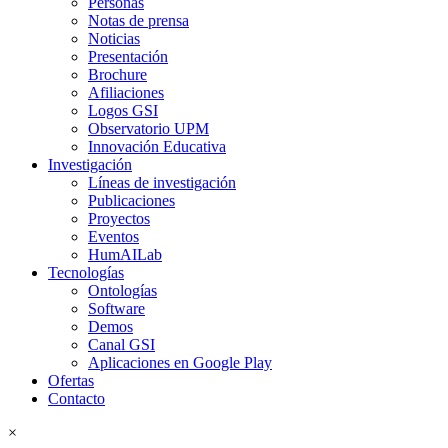
Personas
Notas de prensa
Noticias
Presentación
Brochure
Afiliaciones
Logos GSI
Observatorio UPM
Innovación Educativa
Investigación
Líneas de investigación
Publicaciones
Proyectos
Eventos
HumAILab
Tecnologías
Ontologías
Software
Demos
Canal GSI
Aplicaciones en Google Play
Ofertas
Contacto
×