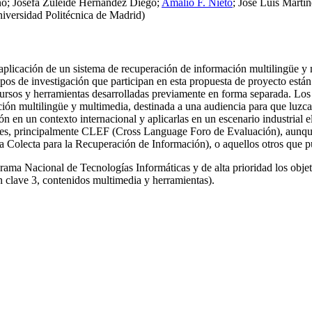
no; Josefa Zuleide Hernández Diego;
Amalio F. Nieto
; José Luis Martí
iversidad Politécnica de Madrid)
y aplicación de un sistema de recuperación de información multilingüe y
pos de investigación que participan en esta propuesta de proyecto está
rsos y herramientas desarrolladas previamente en forma separada. Los re
ción multilingüe y multimedia, destinada a una audiencia para que luz
ón en un contexto internacional y aplicarlas en un escenario industrial el
ales, principalmente CLEF (Cross Language Foro de Evaluación), aunque 
olecta para la Recuperación de Información), o aquellos otros que pud
ograma Nacional de Tecnologías Informáticas y de alta prioridad los objet
n clave 3, contenidos multimedia y herramientas).