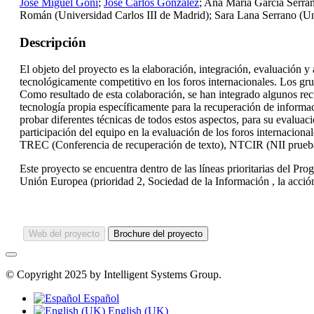
José Miguel Goñi
;
José Carlos González
; Ana María García Serra
Román (Universidad Carlos III de Madrid); Sara Lana Serrano (Un
Descripción
El objeto del proyecto es la elaboración, integración, evaluación 
tecnológicamente competitivo en los foros internacionales. Los gru
Como resultado de esta colaboración, se han integrado algunos recu
tecnología propia específicamente para la recuperación de informa
probar diferentes técnicas de todos estos aspectos, para su evaluaci
participación del equipo en la evaluación de los foros internacion
TREC (Conferencia de recuperación de texto), NTCIR (NII prueba C
Este proyecto se encuentra dentro de las líneas prioritarias del Pr
Unión Europea (prioridad 2, Sociedad de la Información , la acció
Web del proyecto
Brochure del proyecto
© Copyright 2025 by Intelligent Systems Group.
Español
English (UK)