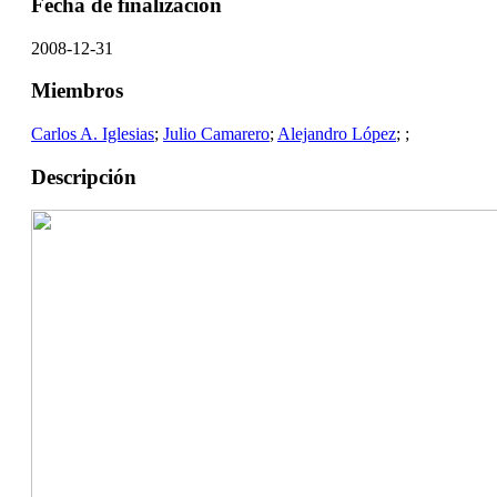
Fecha de finalización
2008-12-31
Miembros
Carlos A. Iglesias
;
Julio Camarero
;
Alejandro López
;
;
Descripción