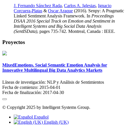
J. Fernando Sánchez Rada
,
Carlos A. Iglesias
,
Ignacio
Corcuera-Platas
&
Oscar Araque
(2016). Senpy: A Pragmatic
Linked Sentiment Analysis Framework. In
Proceedings
DSAA 2016 Special Track on Emotion and Sentiment in
Intelligent Systems and Big Social Data Analysis
(SentISData)
, pages 735-742. Montreal, Canada : IEEE.
Proyectos
MixedEmotions. Social Semantic Emotion Analysis for
Innovative Multilingual Big Data Analytics Markets
Líneas de investigación:
NLP y Análisis de Sentimientos
Fecha de comienzo:
2015-04-01
Fecha de finalización:
2017-04-30
© Copyright 2025 by Intelligent Systems Group.
Español
English (UK)