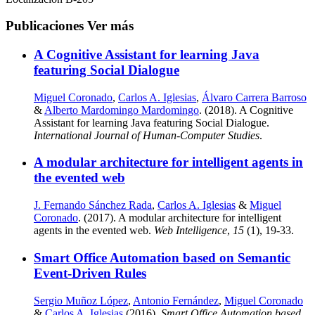
Publicaciones
Ver más
A Cognitive Assistant for learning Java
featuring Social Dialogue
Miguel Coronado
,
Carlos A. Iglesias
,
Álvaro Carrera Barroso
&
Alberto Mardomingo Mardomingo
. (2018). A Cognitive
Assistant for learning Java featuring Social Dialogue.
International Journal of Human-Computer Studies
.
A modular architecture for intelligent agents in
the evented web
J. Fernando Sánchez Rada
,
Carlos A. Iglesias
&
Miguel
Coronado
. (2017). A modular architecture for intelligent
agents in the evented web.
Web Intelligence
,
15
(1), 19-33.
Smart Office Automation based on Semantic
Event-Driven Rules
Sergio Muñoz López
,
Antonio Fernández
,
Miguel Coronado
&
Carlos A. Iglesias
(2016).
Smart Office Automation based