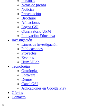
Personas
Notas de prensa
Noticias
Presentación
Brochure
Afiliaciones
Logos GSI
Observatorio UPM
Innovación Educativa
Investigación
Líneas de investigación
Publicaciones
Proyectos
Eventos
HumAILab
Tecnologías
Ontologías
Software
Demos
Canal GSI
Aplicaciones en Google Play
Ofertas
Contacto
×