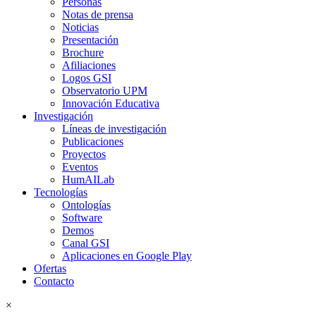
Personas
Notas de prensa
Noticias
Presentación
Brochure
Afiliaciones
Logos GSI
Observatorio UPM
Innovación Educativa
Investigación
Líneas de investigación
Publicaciones
Proyectos
Eventos
HumAILab
Tecnologías
Ontologías
Software
Demos
Canal GSI
Aplicaciones en Google Play
Ofertas
Contacto
×