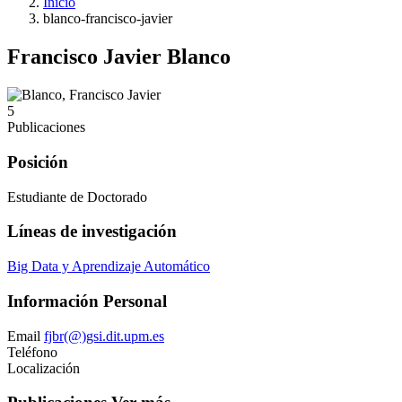
Inicio
blanco-francisco-javier
Francisco Javier Blanco
5
Publicaciones
Posición
Estudiante de Doctorado
Líneas de investigación
Big Data y Aprendizaje Automático
Información Personal
Email
fjbr(@)gsi.dit.upm.es
Teléfono
Localización