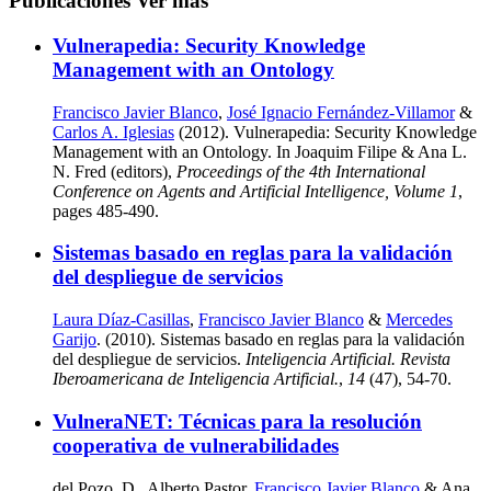
Publicaciones
Ver más
Vulnerapedia: Security Knowledge
Management with an Ontology
Francisco Javier Blanco
,
José Ignacio Fernández-Villamor
&
Carlos A. Iglesias
(2012). Vulnerapedia: Security Knowledge
Management with an Ontology. In Joaquim Filipe & Ana L.
N. Fred (editors),
Proceedings of the 4th International
Conference on Agents and Artificial Intelligence, Volume 1
,
pages 485-490.
Sistemas basado en reglas para la validación
del despliegue de servicios
Laura Díaz-Casillas
,
Francisco Javier Blanco
&
Mercedes
Garijo
. (2010). Sistemas basado en reglas para la validación
del despliegue de servicios.
Inteligencia Artificial. Revista
Iberoamericana de Inteligencia Artificial.
,
14
(47), 54-70.
VulneraNET: Técnicas para la resolución
cooperativa de vulnerabilidades
del Pozo, D., Alberto Pastor,
Francisco Javier Blanco
& Ana