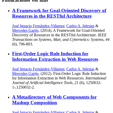
Publicaciones
Ver más
A Framework for Goal-Oriented Discovery of
Resources in the RESTful Architecture
José Ignacio Fernández-Villamor
,
Carlos A. Iglesias
&
Mercedes Garijo
. (2014). A Framework for Goal-Oriented
Discovery of Resources in the RESTful Architecture.
IEEE
Transactions on Systems, Man, and Cybernetics: Systems
,
44
(6), 796-803.
First-Order Logic Rule Induction for
Information Extraction in Web Resources
José Ignacio Fernández-Villamor
,
Carlos A. Iglesias
&
Mercedes Garijo
. (2012). First-Order Logic Rule Induction
for Information Extraction in Web Resources.
International
Journal of Artificial Intelligence Tools
,
21
(6), 1250032-
1-,1250032-2.
A Metadirectory of Web Components for
Mashup Composition
José Ignacio Fernández-Villamor
,
Carlos A. Iglesias
&