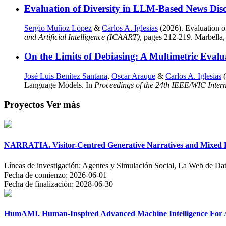
Evaluation of Diversity in LLM-Based News Di
Sergio Muñoz López
&
Carlos A. Iglesias
(2026). Evaluation 
and Artificial Intelligence (ICAART)
, pages 212-219. Marbella,
On the Limits of Debiasing: A Multimetric Evalu
José Luis Benítez Santana
,
Oscar Araque
&
Carlos A. Iglesias
(
Language Models. In
Proceedings of the 24th IEEE/WIC Intern
Proyectos
Ver más
NARRATIA. Visitor-Centred Generative Narratives and Mixed Re
Líneas de investigación:
Agentes y Simulación Social, La Web de Dat
Fecha de comienzo:
2026-06-01
Fecha de finalización:
2028-06-30
HumAMI. Human-Inspired Advanced Machine Intelligence For Ac