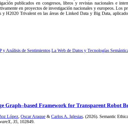
igación publicados en congresos, libros y revistas nacionales e int
activamente en proyectos de investigación nacionales y europeos. Los 
020 Trivalent en las áreas de Linked Data y Big Data, aplicados a
 y Análisis de Sentimientos
La Web de Datos y Tecnologías Semántic
ge Graph–based Framework for Transparent Robot Beha
ñoz López
,
Oscar Araque
&
Carlos A. Iglesias
. (2026). Semantic Eth
twareX
,
35
, 102849.