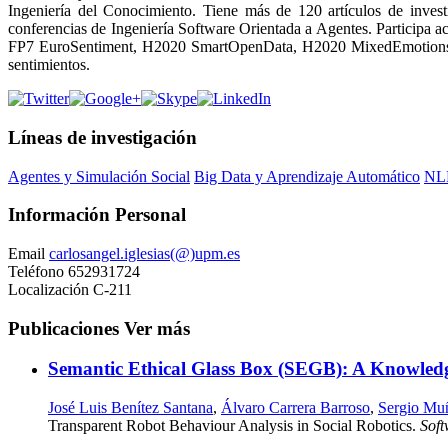
Ingeniería del Conocimiento. Tiene más de 120 artículos de invest
conferencias de Ingeniería Software Orientada a Agentes. Participa 
FP7 EuroSentiment, H2020 SmartOpenData, H2020 MixedEmotions y H2
sentimientos.
Líneas de investigación
Agentes y Simulación Social
Big Data y Aprendizaje Automático
NLP
Información Personal
Email
carlosangel.iglesias(@)upm.es
Teléfono
652931724
Localización
C-211
Publicaciones
Ver más
Semantic Ethical Glass Box (SEGB): A Knowled
José Luis Benítez Santana
,
Álvaro Carrera Barroso
,
Sergio Mu
Transparent Robot Behaviour Analysis in Social Robotics.
Sof