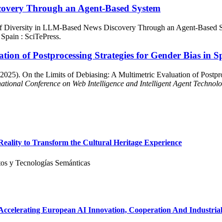
scovery Through an Agent-Based System
of Diversity in LLM-Based News Discovery Through an Agent-Based 
 Spain : SciTePress.
ation of Postprocessing Strategies for Gender Bias in
2025). On the Limits of Debiasing: A Multimetric Evaluation of Postpro
ational Conference on Web Intelligence and Intelligent Agent Technol
ality to Transform the Cultural Heritage Experience
os y Tecnologías Semánticas
celerating European AI Innovation, Cooperation And Industria