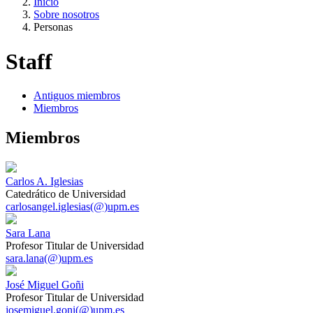
Inicio
Sobre nosotros
Personas
Staff
Antiguos miembros
Miembros
Miembros
Carlos A. Iglesias
Catedrático de Universidad
carlosangel.iglesias(@)upm.es
Sara Lana
Profesor Titular de Universidad
sara.lana(@)upm.es
José Miguel Goñi
Profesor Titular de Universidad
josemiguel.goni(@)upm.es