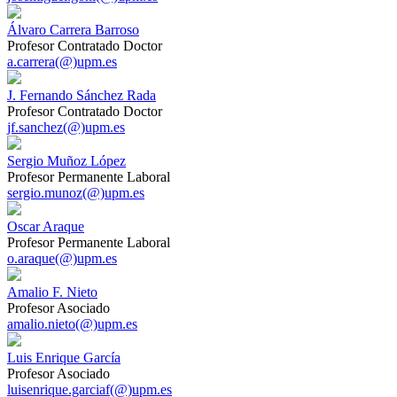
Álvaro Carrera Barroso
Profesor Contratado Doctor
a.carrera(@)upm.es
J. Fernando Sánchez Rada
Profesor Contratado Doctor
jf.sanchez(@)upm.es
Sergio Muñoz López
Profesor Permanente Laboral
sergio.munoz(@)upm.es
Oscar Araque
Profesor Permanente Laboral
o.araque(@)upm.es
Amalio F. Nieto
Profesor Asociado
amalio.nieto(@)upm.es
Luis Enrique García
Profesor Asociado
luisenrique.garciaf(@)upm.es