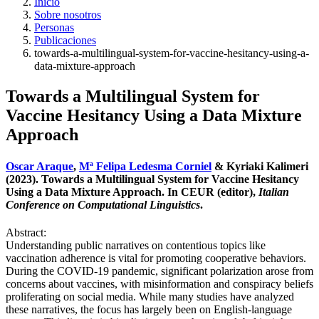
Inicio
Sobre nosotros
Personas
Publicaciones
towards-a-multilingual-system-for-vaccine-hesitancy-using-a-
data-mixture-approach
Towards a Multilingual System for
Vaccine Hesitancy Using a Data Mixture
Approach
Oscar Araque
,
Mª Felipa Ledesma Corniel
& Kyriaki Kalimeri
(2023). Towards a Multilingual System for Vaccine Hesitancy
Using a Data Mixture Approach. In CEUR (editor),
Italian
Conference on Computational Linguistics
.
Abstract:
Understanding public narratives on contentious topics like
vaccination adherence is vital for promoting cooperative behaviors.
During the COVID-19 pandemic, significant polarization arose from
concerns about vaccines, with misinformation and conspiracy beliefs
proliferating on social media. While many studies have analyzed
these narratives, the focus has largely been on English-language