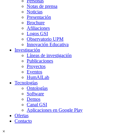
Personas
Notas de prensa
Noticias
Presentación
Brochure
Afiliaciones
Logos GSI
Observatorio UPM
Innovación Educativa
Investigación
Líneas de investigación
Publicaciones
Proyectos
Eventos
HumAILab
Tecnologías
Ontologías
Software
Demos
Canal GSI
Aplicaciones en Google Play
Ofertas
Contacto
×