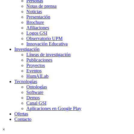
Personas
Notas de prensa
Noticias
Presentación
Brochure
Afiliaciones
Logos GSI
Observatorio UPM
Innovación Educativa
Investigación
Líneas de investigación
Publicaciones
Proyectos
Eventos
HumAILab
Tecnologías
Ontologías
Software
Demos
Canal GSI
Aplicaciones en Google Play
Ofertas
Contacto
×