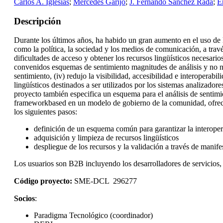
Carlos A. Iglesias
;
Mercedes Garijo
;
J. Fernando Sánchez Rada
;
E
Descripción
Durante los últimos años, ha habido un gran aumento en el uso de 
como la política, la sociedad y los medios de comunicación, a travé
dificultades de acceso y obtener los recursos lingüísticos necesarios
convenidos esquemas de sentimiento magnitudes de análisis y no norm
sentimiento, (iv) redujo la visibilidad, accesibilidad e interoperab
lingüísticos destinados a ser utilizados por los sistemas analizador
proyecto también especifica un esquema para el análisis de sentimi
frameworkbased en un modelo de gobierno de la comunidad, ofrecien
los siguientes pasos:
definición de un esquema común para garantizar la interoper
adquisición y limpieza de recursos lingüísticos
despliegue de los recursos y la validación a través de manife
Los usuarios son B2B incluyendo los desarrolladores de servicios,
Código proyecto:
SME-DCL
296277
Socios
:
Paradigma Tecnológico (coordinador)