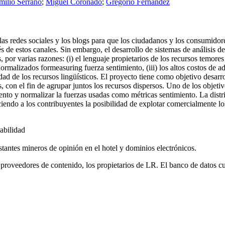
milio Serrano
;
Miguel Coronado
;
Gregorio Fernández
las redes sociales y los blogs para que los ciudadanos y los consumido
s de estos canales. Sin embargo, el desarrollo de sistemas de análisis de
, por varias razones: (i) el lenguaje propietarios de los recursos temores
alizados formeasuring fuerza sentimiento, (iii) los altos costos de adap
ilidad de los recursos lingüísticos. El proyecto tiene como objetivo desa
es, con el fin de agrupar juntos los recursos dispersos. Uno de los objet
ento y normalizar la fuerzas usadas como métricas sentimiento. La distri
do a los contribuyentes la posibilidad de explotar comercialmente los
abilidad
stantes mineros de opinión en el hotel y dominios electrónicos.
 proveedores de contenido, los propietarios de LR. El banco de datos cu