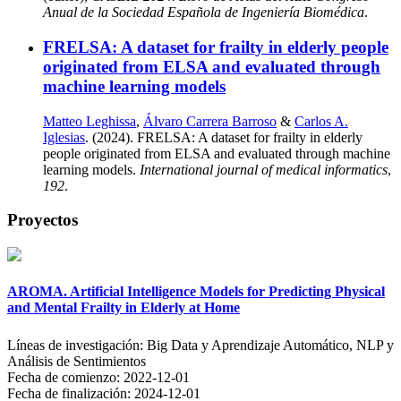
Anual de la Sociedad Española de Ingeniería Biomédica
.
FRELSA: A dataset for frailty in elderly people
originated from ELSA and evaluated through
machine learning models
Matteo Leghissa
,
Álvaro Carrera Barroso
&
Carlos A.
Iglesias
. (2024). FRELSA: A dataset for frailty in elderly
people originated from ELSA and evaluated through machine
learning models.
International journal of medical informatics
,
192
.
Proyectos
AROMA. Artificial Intelligence Models for Predicting Physical
and Mental Frailty in Elderly at Home
Líneas de investigación:
Big Data y Aprendizaje Automático, NLP y
Análisis de Sentimientos
Fecha de comienzo:
2022-12-01
Fecha de finalización:
2024-12-01