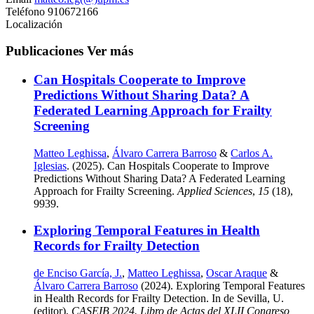
Teléfono
910672166
Localización
Publicaciones
Ver más
Can Hospitals Cooperate to Improve
Predictions Without Sharing Data? A
Federated Learning Approach for Frailty
Screening
Matteo Leghissa
,
Álvaro Carrera Barroso
&
Carlos A.
Iglesias
. (2025). Can Hospitals Cooperate to Improve
Predictions Without Sharing Data? A Federated Learning
Approach for Frailty Screening.
Applied Sciences
,
15
(18),
9939.
Exploring Temporal Features in Health
Records for Frailty Detection
de Enciso García, J.
,
Matteo Leghissa
,
Oscar Araque
&
Álvaro Carrera Barroso
(2024). Exploring Temporal Features
in Health Records for Frailty Detection. In de Sevilla, U.
(editor),
CASEIB 2024. Libro de Actas del XLII Congreso