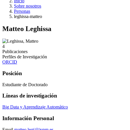
Inicio
Sobre nosotros
Personas
leghissa-matteo
Matteo Leghissa
4
Publicaciones
Perfiles de Investigación
ORCID
Posición
Estudiante de Doctorado
Líneas de investigación
Big Data y Aprendizaje Automático
Información Personal
Email
matteo.leg(@)upm.es