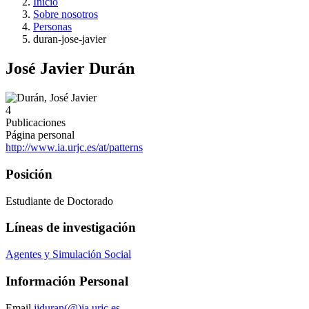
Inicio
Sobre nosotros
Personas
duran-jose-javier
José Javier Durán
4
Publicaciones
Página personal
http://www.ia.urjc.es/at/patterns
Posición
Estudiante de Doctorado
Líneas de investigación
Agentes y Simulación Social
Información Personal
Email
jjduran(@)ia.urjc.es