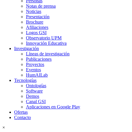
Personas
Notas de prensa
Noticias
Presentación
Brochure
Afiliaciones
Logos GSI
Observatorio UPM
Innovación Educativa
Investigación
Líneas de investigación
Publicaciones
Proyectos
Eventos
HumAILab
Tecnologías
Ontologías
Software
Demos
Canal GSI
Aplicaciones en Google Play
Ofertas
Contacto
×