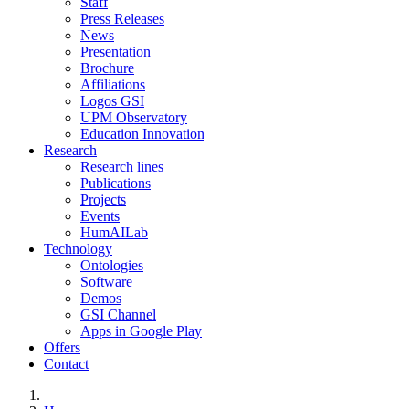
Staff
Press Releases
News
Presentation
Brochure
Affiliations
Logos GSI
UPM Observatory
Education Innovation
Research
Research lines
Publications
Projects
Events
HumAILab
Technology
Ontologies
Software
Demos
GSI Channel
Apps in Google Play
Offers
Contact