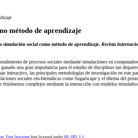
dizaje
omo método de aprendizaje
la simulación social como método de aprendizaje.
Revista Internaci
endimiento de procesos sociales mediante simulaciones en computadores
 ganado una gran importancia para el estudio de disciplinas tan dispar
aje interactivo, las principales metodologías de investigación en este p
imulaciones sociales em-blemáticas como Sugarscape y el dilema del pris
r fenómenos complejos mediante la interacción con modelos simulados 
se.
Font Awesome
font licensed under
SIL OFL 1.1
.