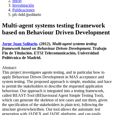
Inicio
Investigación
Publicaciones
pfc-bdd-jjsolitario
Multi-agent systems testing framework
based on Behaviour Driven Development
Jorge Juan Solitario
. (2012).
Multi-agent systems testing
framework based on Behaviour Driven Development
. Trabajo
Fin de Titulación. ETSI Telecomunicación, Universidad
Politécnica de Madrid.
Abstract:
This project investigates agents testing, and in particular how to
apply Behaviour Driven Development in MAS acceptance and
system testing. The proposed approach is simple, modular, and hace
to permit the stakeholders to describe the requested application
behaviour. Our approach is integrated into a testing framework,
called BEAST-Tool (BEhavioural Agent Simple Testing Tool),
which can generate the skeleton of test cases and run them, given
the specification of the stakeholders in plain text, following the
structure given/when/then. Our tool allows the automatic test
generation with JADEX and JADE platforms, and can easily