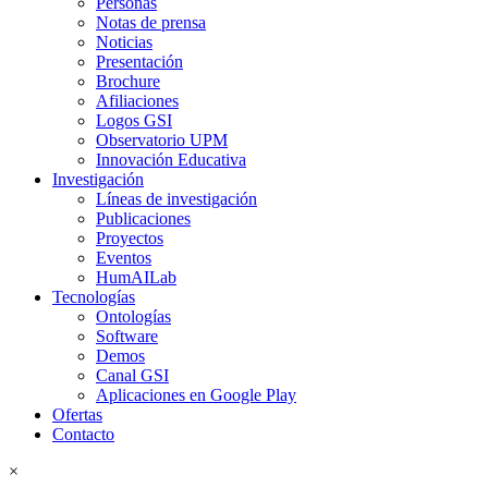
Personas
Notas de prensa
Noticias
Presentación
Brochure
Afiliaciones
Logos GSI
Observatorio UPM
Innovación Educativa
Investigación
Líneas de investigación
Publicaciones
Proyectos
Eventos
HumAILab
Tecnologías
Ontologías
Software
Demos
Canal GSI
Aplicaciones en Google Play
Ofertas
Contacto
×