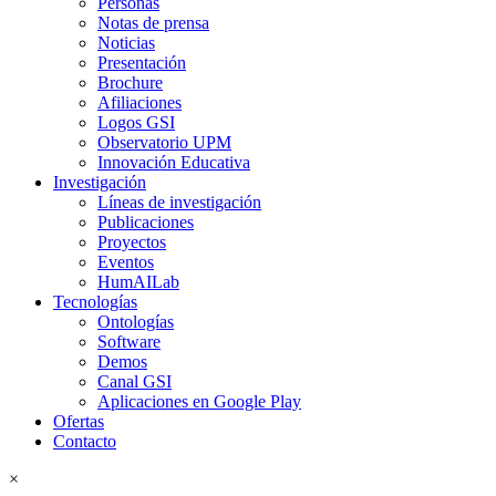
Personas
Notas de prensa
Noticias
Presentación
Brochure
Afiliaciones
Logos GSI
Observatorio UPM
Innovación Educativa
Investigación
Líneas de investigación
Publicaciones
Proyectos
Eventos
HumAILab
Tecnologías
Ontologías
Software
Demos
Canal GSI
Aplicaciones en Google Play
Ofertas
Contacto
×