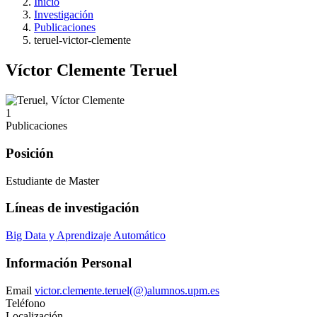
Inicio
Investigación
Publicaciones
teruel-victor-clemente
Víctor Clemente Teruel
1
Publicaciones
Posición
Estudiante de Master
Líneas de investigación
Big Data y Aprendizaje Automático
Información Personal
Email
victor.clemente.teruel(@)alumnos.upm.es
Teléfono
Localización