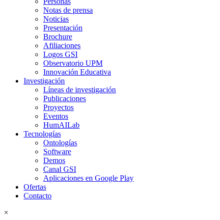
Personas
Notas de prensa
Noticias
Presentación
Brochure
Afiliaciones
Logos GSI
Observatorio UPM
Innovación Educativa
Investigación
Líneas de investigación
Publicaciones
Proyectos
Eventos
HumAILab
Tecnologías
Ontologías
Software
Demos
Canal GSI
Aplicaciones en Google Play
Ofertas
Contacto
×