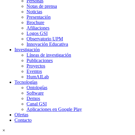
Personas
Notas de prensa
Noticias
Presentación
Brochure
Afiliaciones
Logos GSI
Observatorio UPM
Innovación Educativa
Investigación
Líneas de investigación
Publicaciones
Proyectos
Eventos
HumAILab
Tecnologías
Ontologías
Software
Demos
Canal GSI
Aplicaciones en Google Play
Ofertas
Contacto
×